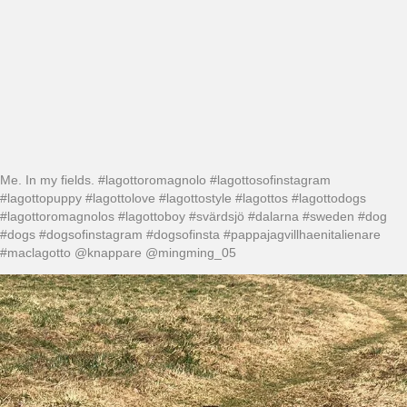
Me. In my fields. #lagottoromagnolo #lagottosofinstagram
#lagottopuppy #lagottolove #lagottostyle #lagottos #lagottodogs
#lagottoromagnolos #lagottoboy #svärdsjö #dalarna #sweden #dog
#dogs #dogsofinstagram #dogsofinsta #pappajagvillhaenitalienare
#maclagotto @knappare @mingming_05