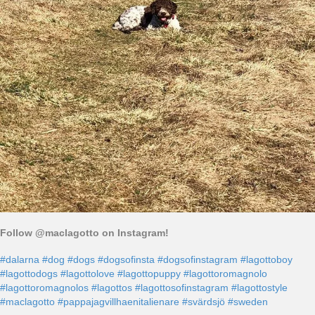
Follow @maclagotto on Instagram!
#dalarna
#dog
#dogs
#dogsofinsta
#dogsofinstagram
#lagottoboy
#lagottodogs
#lagottolove
#lagottopuppy
#lagottoromagnolo
#lagottoromagnolos
#lagottos
#lagottosofinstagram
#lagottostyle
#maclagotto
#pappajagvillhaenitalienare
#svärdsjö
#sweden