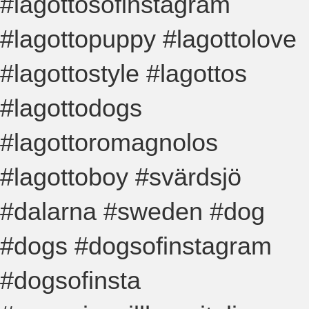
#lagottosofinstagram
#lagottopuppy #lagottolove
#lagottostyle #lagottos
#lagottodogs
#lagottoromagnolos
#lagottoboy #svärdsjö
#dalarna #sweden #dog
#dogs #dogsofinstagram
#dogsofinsta