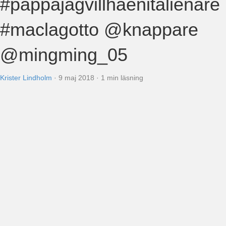
#pappajagvillhaenitalienare
#maclagotto @knappare
@mingming_05
Krister Lindholm
·
9 maj 2018
·
1 min läsning