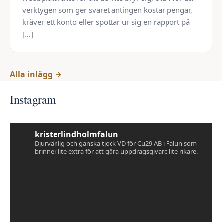
verktygen som ger svaret antingen kostar pengar,
kräver ett konto eller spottar ur sig en rapport på
[…]
Alla inlägg →
Instagram
kristerlindholmfalun
Djurvänlig och ganska tjock VD för Cu29 AB i Falun som
brinner lite extra för att göra uppdragsgivare lite rikare.