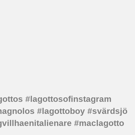
gottos #lagottosofinstagram
omagnolos #lagottoboy #svärdsjö
illhaenitalienare #maclagotto