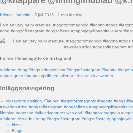
@knappare @liminglindblad @k.
Krister Lindholm
·
5 juli 2018
·
1 min läsning
I am an very hairy creature. #lagottoromagnolo #lagotto #dogs #lagot
#dog #dogsofinstagram #dogsofinsta #pappajagvillhaenitalienare #m
Follow @maclagotto on Instagram!
#dalarna
#dog
#dogs
#dogsofinsta
#dogsofinstagram
#lagotto
#lagott
#maclagotto
#pappajagvillhaenitalienare
#svärdsjö
#sweden
Inläggsnavigering
← My favorite position. Flat out! #lagottoromagnolo #lagotto #dogs #l
#sweden #dog #dogsofinstagram #dogsofinsta #pappajagvillhaenital
Nothing beats the daily adventures with dad! #lagottoromagnolo #lago
#dalarna #sweden #dog #dogsofinstagram #dogsofinsta #pappajagvil
Hem
Blogg