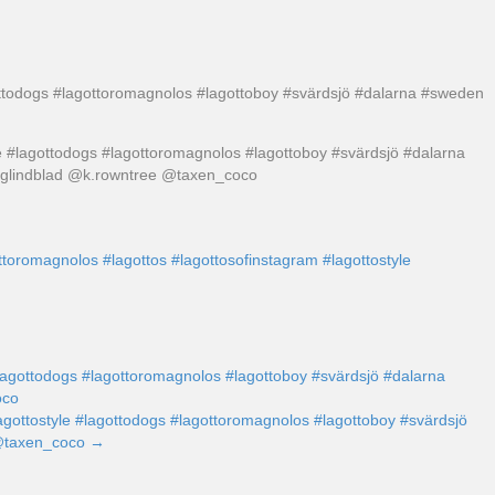
gottodogs #lagottoromagnolos #lagottoboy #svärdsjö #dalarna #sweden
ttoromagnolos
#lagottos
#lagottosofinstagram
#lagottostyle
 #lagottodogs #lagottoromagnolos #lagottoboy #svärdsjö #dalarna
oco
lagottostyle #lagottodogs #lagottoromagnolos #lagottoboy #svärdsjö
 @taxen_coco →