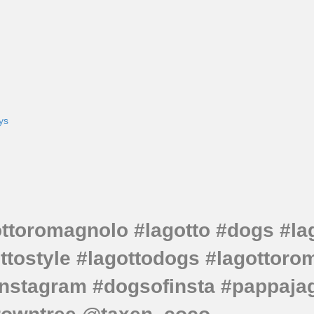
ys
gottoromagnolo #lagotto #dogs #la
ottostyle #lagottodogs #lagottor
stagram #dogsofinsta #pappajagv