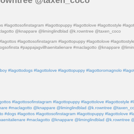
rowntree @taxen_coco
tos #lagottosofinstagram #lagottopuppy #lagottolove #lagottostyle #la
aclagotto @knappare @liminglindblad @k.rowntree @taxen_coco
oboy
#lagottodogs
#lagottolove
#lagottopuppy
#lagottoromagnolo
#lago
agottos #lagottosofinstagram #lagottopuppy #lagottolove #lagottostyle
ienare #maclagotto @knappare @liminglindblad @k.rowntree @taxen_c
tto #dogs #lagottos #lagottosofinstagram #lagottopuppy #lagottolove #
lhaenitalienare #maclagotto @knappare @liminglindblad @k.rowntree