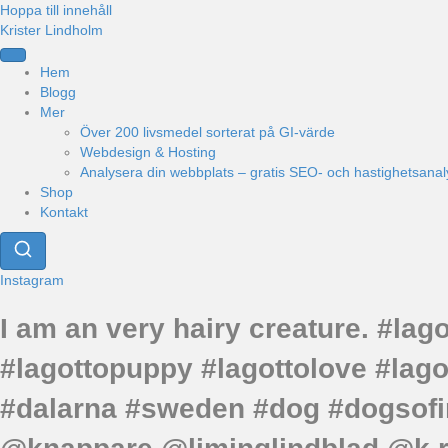
Hoppa till innehåll
Krister Lindholm
Hem
Blogg
Mer
Över 200 livsmedel sorterat på GI-värde
Webdesign & Hosting
Analysera din webbplats – gratis SEO- och hastighetsanal
Shop
Kontakt
Instagram
I am an very hairy creature. #la
#lagottopuppy #lagottolove #lag
#dalarna #sweden #dog #dogsofin