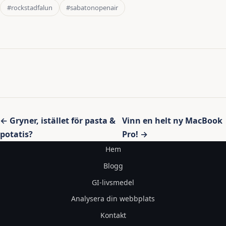
#rockstadfalun
#sabatonopenair
Inläggsnavigering
← Gryner, istället för pasta &
Vinn en helt ny MacBook
potatis?
Pro! →
Hem
Blogg
GI-livsmedel
Analysera din webbplats
Kontakt