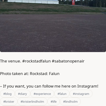
The venue. #rockstadfalun #sabatonopenair
Photo taken at: Rockstad: Falun
– If you want, you can follow me here on Instagram!
#blog
#diary
#experience
#falun
#instagram
#krister
#kristerlindholm
#life
#lindholm