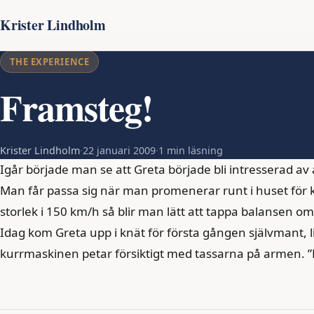
Krister Lindholm
THE EXPERIENCE
Framsteg!
Krister Lindholm
·
22 januari 2009
·
1 min läsning
Igår började man se att Greta började bli intresserad av a
Man får passa sig när man promenerar runt i huset för 
storlek i 150 km/h så blir man lätt att tappa balansen om 
Idag kom Greta upp i knät för första gången självmant, lit
kurrmaskinen petar försiktigt med tassarna på armen. ”Hej