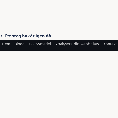
Inläggsnavigering
← Ett steg bakåt igen då…
Hem
Blogg
GI-livsmedel
Analysera din webbplats
Kontakt