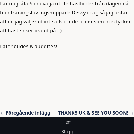
Lär nog låta Stina välja ut lite hästbilder från dagen då
hon träningstävlingshoppade Dessy i dag så jag antar
att de jag väljer ut inte alls blir de bilder som hon tycker
att hästen ser bra ut på .-)
Later dudes & dudettes!
Inläggsnavigering
← Föregående inlägg
THANKS UK & SEE YOU SOON! →
Hem
Blogg