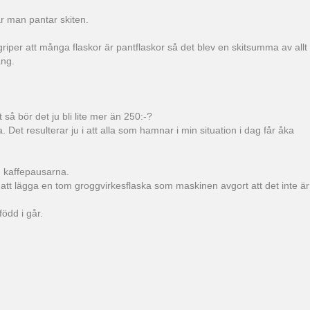
r man pantar skiten.
griper att många flaskor är pantflaskor så det blev en skitsumma av allt
ång.
så bör det ju bli lite mer än 250:-?
 Det resulterar ju i att alla som hamnar i min situation i dag får åka
n kaffepausarna.
r att lägga en tom groggvirkesflaska som maskinen avgort att det inte är
född i går.