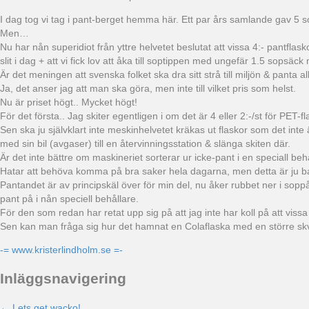
I dag tog vi tag i pant-berget hemma här. Ett par års samlande gav 5 s
Men…
Nu har nån superidiot från yttre helvetet beslutat att vissa 4:- pantfla
slit i dag + att vi fick lov att åka till soptippen med ungefär 1.5 sop
Är det meningen att svenska folket ska dra sitt strå till miljön & panta al
Ja, det anser jag att man ska göra, men inte till vilket pris som helst.
Nu är priset högt.. Mycket högt!
För det första.. Jag skiter egentligen i om det är 4 eller 2:-/st för P
Sen ska ju självklart inte meskinhelvetet kräkas ut flaskor som det inte
med sin bil (avgaser) till en återvinningsstation & slänga skiten där.
Är det inte bättre om maskineriet sorterar ur icke-pant i en speciall be
Hatar att behöva komma på bra saker hela dagarna, men detta är ju bas
Pantandet är av principskäl över för min del, nu åker rubbet ner i sopp
pant på i nån speciell behållare.
För den som redan har retat upp sig på att jag inte har koll på att vissa 
Sen kan man fråga sig hur det hamnat en Colaflaska med en större skvät
-= www.kristerlindholm.se =-
Inläggsnavigering
← Lets get wacko!