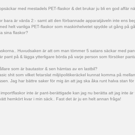
opsäckar med mestadels PET-flaskor & det brukar ju bli en god affär nä
skor bara är värda 2:- samt att den förbannade apparatjäveln inte ens be
säck med helt vanliga PET-flaskor som maskinhelvetet spydde ut gång på g
la sina flaskor?
ET-flaskorna.. Huvudsaken är att om man tömmer 5 satans säckar med pant 
 är pant på & lägga ytterligare börda på varje person som försöker panta.
hållare som är bautastor & sen hämtas av en lastbil?
ic shit som vilket fetarslat miljöpolitikeräckel kunnat komma på mella
åsen. Jag har bättre saker för mig än att jag ska åka runt halva stan fö
importflaskor inte är pant-berättigade kan jag nu berätta att jag inte är 
t hemkört kvar i min säck.. Fast det är ju en helt annan fråga!