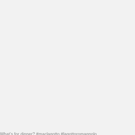
What’s for dinner? #maclagotto #lagottoromagnolo