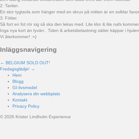
2: Tavlan.
En stor tygtavla som hänger med en skruv på mitten är en solklar favor
3: Fötter.
Så fort en fot rör sig så ska den lekas med. Lite klor & lite nafs komme
Inga nya kort än tyvärr.. Tiden & arbetsbelastning sätter käppar i hjulen
Vi återkommer! :=)
Inläggsnavigering
← BELGIUM SOLD OUT!
Fredagsglädje! →
Hem
Blogg
GI-livsmedel
Analysera din webbplats
Kontakt
Privacy Policy
© 2026 Krister Lindholm Experience