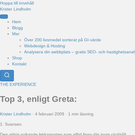
Hoppa till innehåll
Krister Lindholm
Hem
Blogg
Mer
Över 200 livsmedel sorterat på GI-värde
Webdesign & Hosting
Analysera din webbplats – gratis SEO- och hastighetsanal
Shop
Kontakt
THE EXPERIENCE
Top 3, enligt Greta:
Krister Lindholm
·
4 februari 2009
·
1 min läsning
1: Svansen.
Den aldrig svikande lekkamraten som alltid finns där inom räckhåll.