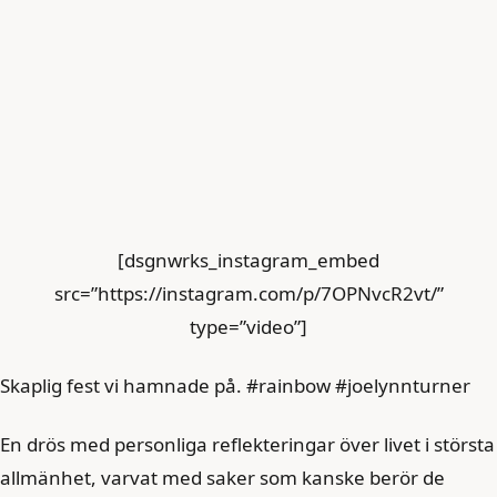
[dsgnwrks_instagram_embed
src=”https://instagram.com/p/7OPNvcR2vt/”
type=”video”]
Skaplig fest vi hamnade på. #rainbow #joelynnturner
En drös med personliga reflekteringar över livet i största
allmänhet, varvat med saker som kanske berör de