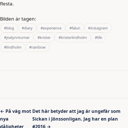
flesta.
Bilden är tagen:
#blog
#diary
#experience
#falun
#instagram
#joelynnturner
#krister
#kristerlindholm
#life
#lindholm
#rainbow
Inläggsnavigering
← På väg mot
Det här betyder att jag är ungefär som
nya
Sickan i Jönssonligan. Jag har en plan
dåligheter
#2016 →