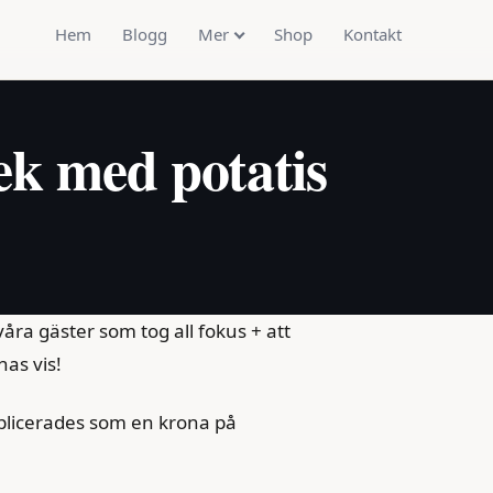
Hem
Blogg
Mer
Shop
Kontakt
ek med potatis
åra gäster som tog all fokus + att
nas vis!
pplicerades som en krona på