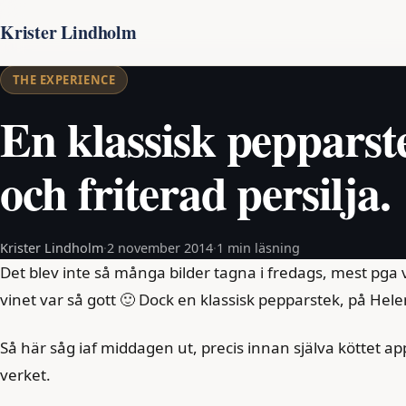
Krister Lindholm
THE EXPERIENCE
En klassisk pepparst
och friterad persilja.
Krister Lindholm
·
2 november 2014
·
1 min läsning
Det blev inte så många bilder tagna i fredags, mest pga v
vinet var så gott 🙂 Dock en klassisk pepparstek, på Hele
Så här såg iaf middagen ut, precis innan själva köttet a
verket.