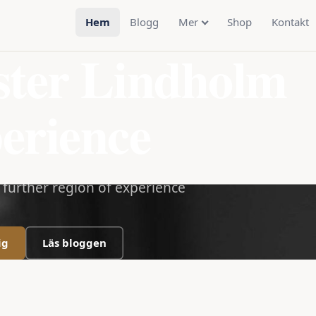
Hem
Blogg
Mer
Shop
Kontakt
ster Lindholm
erience
a further region of experience
ig
Läs bloggen