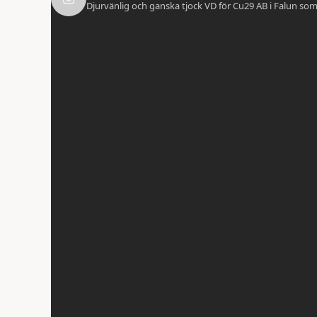
Djurvänlig och ganska tjock VD för Cu29 AB i Falun som b