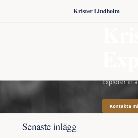
Krister Lindholm
Kri
Exp
Explorer in 
Kontakta m
Senaste inlägg