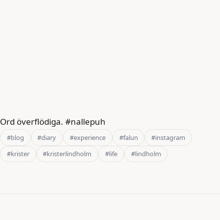
Ord överflödiga. #nallepuh
#blog
#diary
#experience
#falun
#instagram
#krister
#kristerlindholm
#life
#lindholm