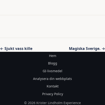
Inläggsnavigering
← Sjukt vass kille
Magiska Sverige. →
Hem
Blogg
GI-livsmedel
Analysera din webbplats
Kontakt
Privacy Policy
© 2026 Krister Lindholm Experience