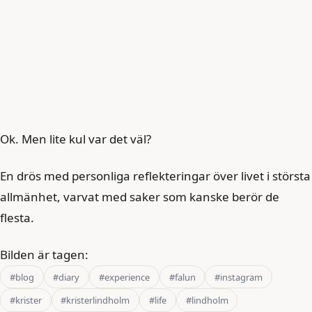
Ok. Men lite kul var det väl?
En drös med personliga reflekteringar över livet i största
allmänhet, varvat med saker som kanske berör de
flesta.
Bilden är tagen:
#blog
#diary
#experience
#falun
#instagram
#krister
#kristerlindholm
#life
#lindholm