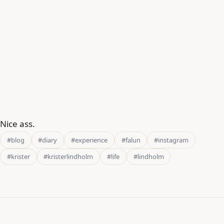
Nice ass.
#blog
#diary
#experience
#falun
#instagram
#krister
#kristerlindholm
#life
#lindholm