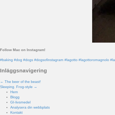
Follow Mac on Instagram!
#baking
#dog
#dogs
#dogsofinstagram
#lagotto
#lagottoromagnolo
#l
Inläggsnavigering
← The beer of the beast!
Sleeping. Frog-style →
Hem
Blogg
GI-livsmedel
Analysera din webbplats
Kontakt