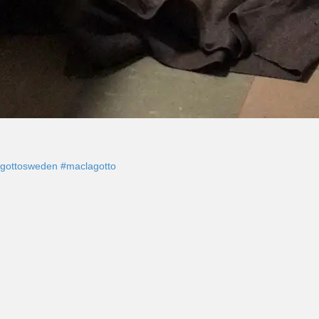
agottosweden
#maclagotto