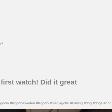
ys
irst watch! Did it great
romagnolo #lagottosweden #lagotto #maclagotto #baking #dog #dogs #do