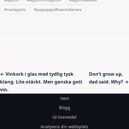
#maclagotto
#pappajagvillhaenitalienare
Inläggsnavigering
← Vinkork i glas med tydlig tysk
Don’t grow up,
klang. Lite otäckt. Men ganska gott
dad said. Why? →
vin.
Hem
Blogg
GI-livsmedel
Analysera din webbplats