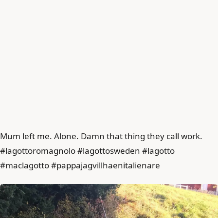
Mum left me. Alone. Damn that thing they call work.
#lagottoromagnolo #lagottosweden #lagotto
#maclagotto #pappajagvillhaenitalienare