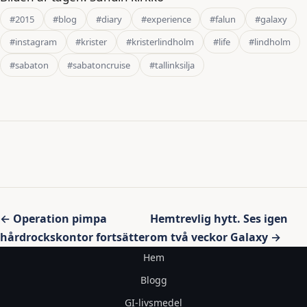
#2015
#blog
#diary
#experience
#falun
#galaxy
#instagram
#krister
#kristerlindholm
#life
#lindholm
#sabaton
#sabatoncruise
#tallinksilja
Inläggsnavigering
← Operation pimpa
Hemtrevlig hytt. Ses igen
hårdrockskontor fortsätter
om två veckor Galaxy →
Hem
Blogg
GI-livsmedel