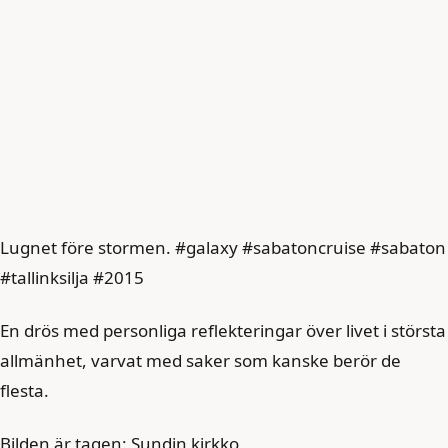
Lugnet före stormen. #galaxy #sabatoncruise #sabaton
#tallinksilja #2015
En drös med personliga reflekteringar över livet i största
allmänhet, varvat med saker som kanske berör de
flesta.
Bilden är tagen: Sundin kirkko