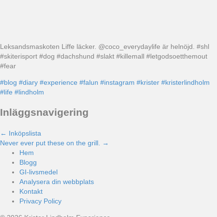
Leksandsmaskoten Liffe läcker. @coco_everydaylife är helnöjd. #shl
#skiterisport #dog #dachshund #slakt #killemall #letgodsoetthemout
#fear
#blog
#diary
#experience
#falun
#instagram
#krister
#kristerlindholm
#life
#lindholm
Inläggsnavigering
← Inköpslista
Never ever put these on the grill. →
Hem
Blogg
GI-livsmedel
Analysera din webbplats
Kontakt
Privacy Policy