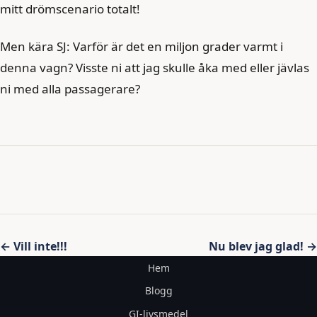
mitt drömscenario totalt!
Men kära SJ: Varför är det en miljon grader varmt i
denna vagn? Visste ni att jag skulle åka med eller jävlas
ni med alla passagerare?
Inläggsnavigering
← Vill inte!!!
Nu blev jag glad! →
Hem
Blogg
GI-livsmedel