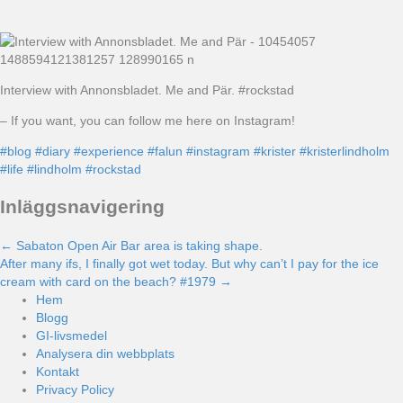
Interview with Annonsbladet. Me and Pär. #rockstad
– If you want, you can follow me here on Instagram!
#blog
#diary
#experience
#falun
#instagram
#krister
#kristerlindholm
#life
#lindholm
#rockstad
Inläggsnavigering
← Sabaton Open Air Bar area is taking shape.
After many ifs, I finally got wet today. But why can’t I pay for the ice
cream with card on the beach? #1979 →
Hem
Blogg
GI-livsmedel
Analysera din webbplats
Kontakt
Privacy Policy