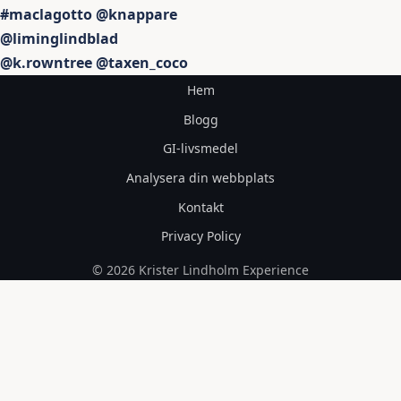
#maclagotto @knappare
@liminglindblad
@k.rowntree @taxen_coco
Hem
Blogg
GI-livsmedel
Analysera din webbplats
Kontakt
Privacy Policy
© 2026 Krister Lindholm Experience