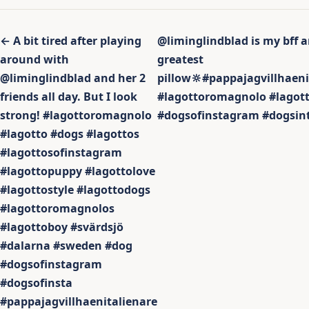
Inläggsnavigering
← A bit tired after playing
@liminglindblad is my bff 
around with
greatest
@liminglindblad and her 2
pillow🔆#pappajagvillhaeni
friends all day. But I look
#lagottoromagnolo #lagot
strong! #lagottoromagnolo
#dogsofinstagram #dogsin
#lagotto #dogs #lagottos
#lagottosofinstagram
#lagottopuppy #lagottolove
#lagottostyle #lagottodogs
#lagottoromagnolos
#lagottoboy #svärdsjö
#dalarna #sweden #dog
#dogsofinstagram
#dogsofinsta
#pappajagvillhaenitalienare