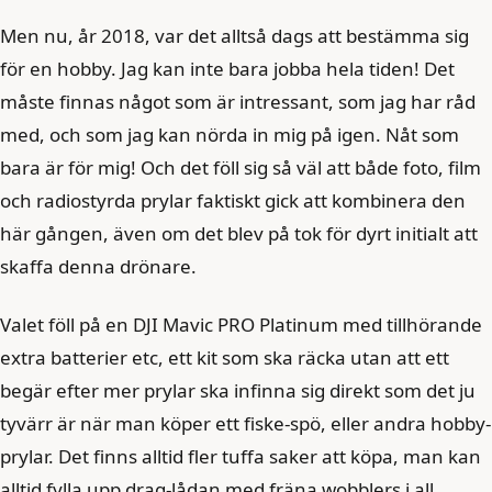
Men nu, år 2018, var det alltså dags att bestämma sig
för en hobby. Jag kan inte bara jobba hela tiden! Det
måste finnas något som är intressant, som jag har råd
med, och som jag kan nörda in mig på igen. Nåt som
bara är för mig! Och det föll sig så väl att både foto, film
och radiostyrda prylar faktiskt gick att kombinera den
här gången, även om det blev på tok för dyrt initialt att
skaffa denna drönare.
Valet föll på en DJI Mavic PRO Platinum med tillhörande
extra batterier etc, ett kit som ska räcka utan att ett
begär efter mer prylar ska infinna sig direkt som det ju
tyvärr är när man köper ett fiske-spö, eller andra hobby-
prylar. Det finns alltid fler tuffa saker att köpa, man kan
alltid fylla upp drag-lådan med fräna wobblers i all