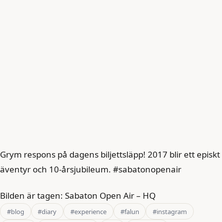
Grym respons på dagens biljettsläpp! 2017 blir ett episkt
äventyr och 10-årsjubileum. #sabatonopenair
Bilden är tagen: Sabaton Open Air – HQ
#blog
#diary
#experience
#falun
#instagram