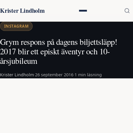
Krister Lindholm
INSTAGRAM
Grym respons på dagens biljettsläpp!
2017 blir ett episkt äventyr och 10-
årsjubileum
Krister Lindholm
·
26 september 2016
·
1 min läsning