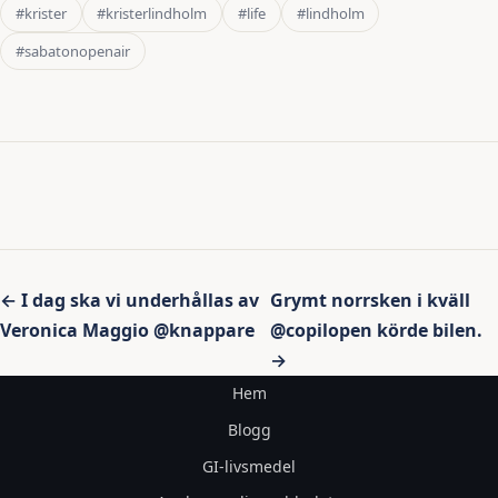
#krister
#kristerlindholm
#life
#lindholm
#sabatonopenair
Inläggsnavigering
← I dag ska vi underhållas av
Grymt norrsken i kväll
Veronica Maggio @knappare
@copilopen körde bilen.
→
Hem
Blogg
GI-livsmedel