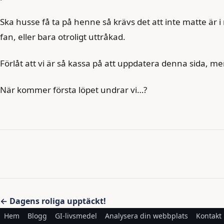
Ska husse få ta på henne så krävs det att inte matte är i
fan, eller bara otroligt uttråkad.
Förlåt att vi är så kassa på att uppdatera denna sida, m
När kommer första löpet undrar vi…?
Inläggsnavigering
← Dagens roliga upptäckt!
Hem
Blogg
GI-livsmedel
Analysera din webbplats
Kontakt