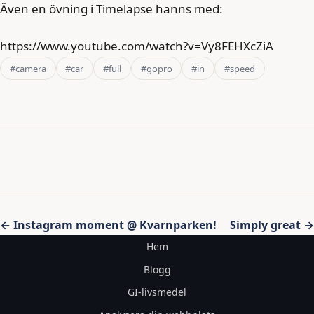
Även en övning i Timelapse hanns med:
https://www.youtube.com/watch?v=Vy8FEHXcZiA
#camera
#car
#full
#gopro
#in
#speed
Inläggsnavigering
← Instagram moment @ Kvarnparken!
Simply great →
Hem
Blogg
GI-livsmedel