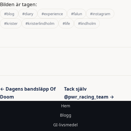
Bilden är tagen:
#blog
#diary
#experience
#falun
#instagram
#krister
#kristerlindholm
#life
#lindholm
Inläggsnavigering
← Dagens bandsläpp Of
Tack själv
Doom
@pwr_racing_team →
Hem
Blogg
GI-livsmedel