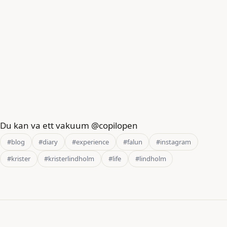
Du kan va ett vakuum @copilopen
#blog
#diary
#experience
#falun
#instagram
#krister
#kristerlindholm
#life
#lindholm