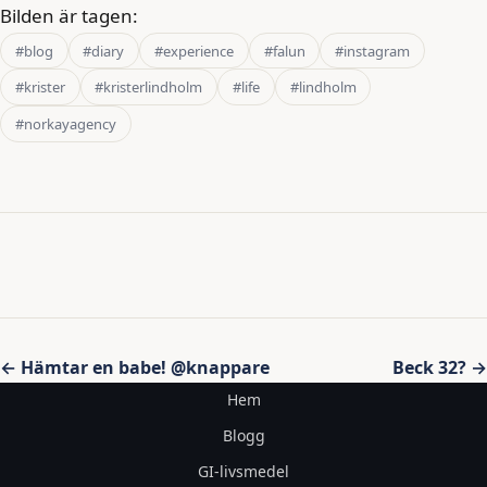
Bilden är tagen:
#blog
#diary
#experience
#falun
#instagram
#krister
#kristerlindholm
#life
#lindholm
#norkayagency
Inläggsnavigering
← Hämtar en babe! @knappare
Beck 32? →
Hem
Blogg
GI-livsmedel