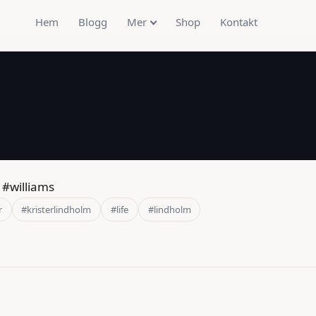
Hem
Blogg
Mer
Shop
Kontakt
 #williams
r
#kristerlindholm
#life
#lindholm