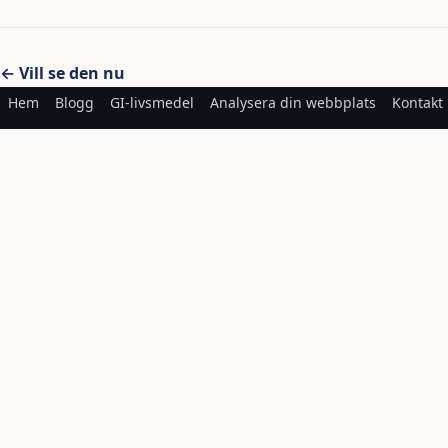
Inläggsnavigering
← Vill se den nu
Hem
Blogg
GI-livsmedel
Analysera din webbplats
Kontakt