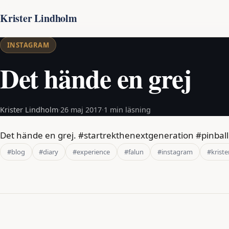
Krister Lindholm
INSTAGRAM
Det hände en grej
Krister Lindholm
·
26 maj 2017
·
1 min läsning
Det hände en grej. #startrekthenextgeneration #pinball
#blog
#diary
#experience
#falun
#instagram
#kriste