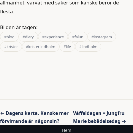
allmänhet, varvat med saker som kanske berör de
flesta.
Bilden är tagen:
#blog
#diary
#experience
#falun
#instagram
#krister
#kristerlindholm
#life
#lindholm
Inläggsnavigering
← Dagens karta. Kanske mer
Våffeldagen = Jungfru
förvirrande är någonsin?
Marie bebådelsedag →
Hem