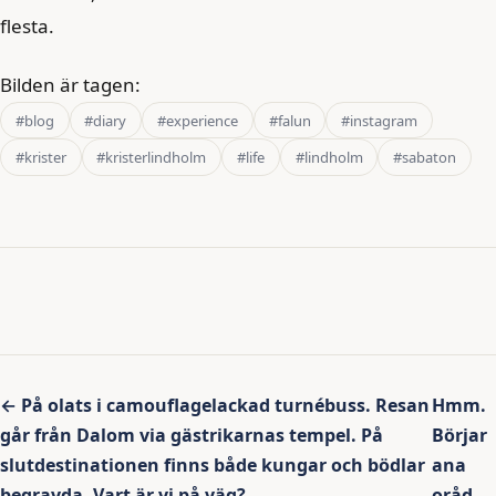
flesta.
Bilden är tagen:
#blog
#diary
#experience
#falun
#instagram
#krister
#kristerlindholm
#life
#lindholm
#sabaton
Inläggsnavigering
← På olats i camouflagelackad turnébuss. Resan
Hmm.
går från Dalom via gästrikarnas tempel. På
Börjar
slutdestinationen finns både kungar och bödlar
ana
begravda. Vart är vi på väg?
oråd.