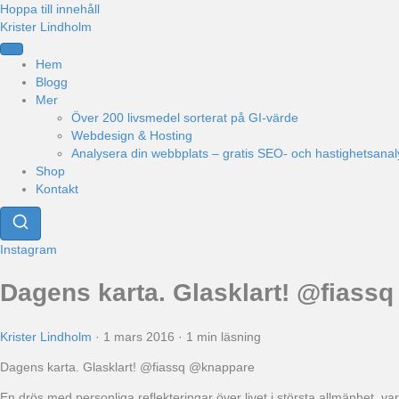
Hoppa till innehåll
Krister Lindholm
Hem
Blogg
Mer
Över 200 livsmedel sorterat på GI-värde
Webdesign & Hosting
Analysera din webbplats – gratis SEO- och hastighetsanal
Shop
Kontakt
Instagram
Dagens karta. Glasklart! @fiass
Krister Lindholm
·
1 mars 2016
·
1 min läsning
Dagens karta. Glasklart! @fiassq @knappare
En drös med personliga reflekteringar över livet i största allmänhet, v