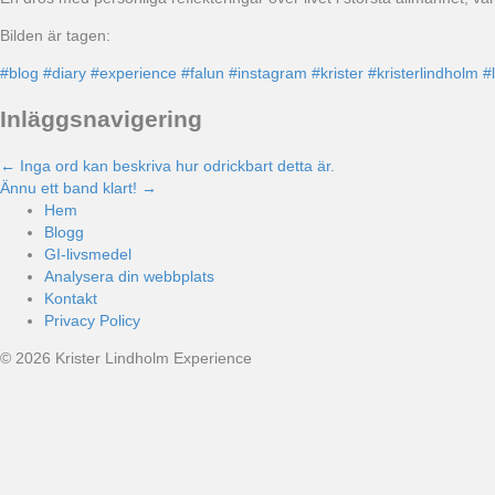
Bilden är tagen:
#blog
#diary
#experience
#falun
#instagram
#krister
#kristerlindholm
#
Inläggsnavigering
← Inga ord kan beskriva hur odrickbart detta är.
Ännu ett band klart! →
Hem
Blogg
GI-livsmedel
Analysera din webbplats
Kontakt
Privacy Policy
© 2026 Krister Lindholm Experience