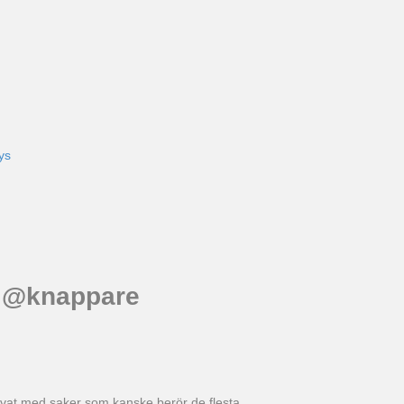
ys
q @knappare
arvat med saker som kanske berör de flesta.