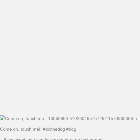
Come on, touch me!! #diothedog #dog
– If you want, you can follow me here on Instagram!