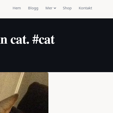
Hem
Blogg
Mer
Shop
Kontakt
n cat. #cat