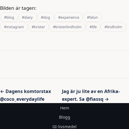
Bilden är tagen:
#blog
#diary
#dog
#experience
#falun
#instagram
#krister
#kristerlindholm
#life
#lindholm
Inläggsnavigering
← Dagens komtorstax
Jag är ju lite av en Afrika-
@coco_everydaylife
expert. Sa @fiassq →
Hem
Blogg
GI-livsmedel