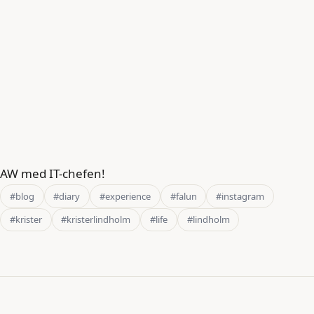
AW med IT-chefen!
#blog
#diary
#experience
#falun
#instagram
#krister
#kristerlindholm
#life
#lindholm