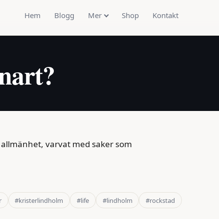
Hem
Blogg
Mer
Shop
Kontakt
nart?
ta allmänhet, varvat med saker som
r
#kristerlindholm
#life
#lindholm
#rockstad