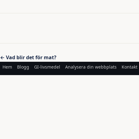
Inläggsnavigering
← Vad blir det för mat?
Hem
Blogg
GI-livsmedel
Analysera din webbplats
Kontakt