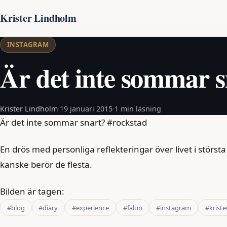
Krister Lindholm
INSTAGRAM
Är det inte sommar s
Krister Lindholm
·
19 januari 2015
·
1 min läsning
Är det inte sommar snart? #rockstad
En drös med personliga reflekteringar över livet i störs
kanske berör de flesta.
Bilden är tagen:
#blog
#diary
#experience
#falun
#instagram
#kriste