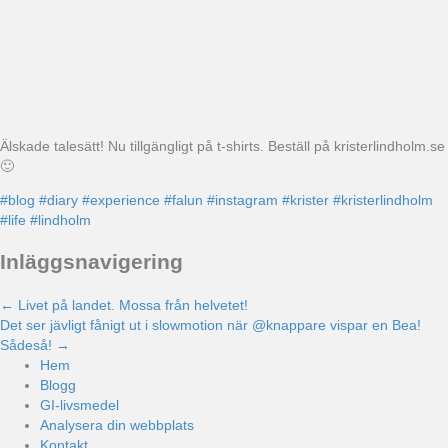
Älskade talesätt! Nu tillgängligt på t-shirts. Beställ på kristerlindholm.se
🙂
#blog
#diary
#experience
#falun
#instagram
#krister
#kristerlindholm
#life
#lindholm
Inläggsnavigering
← Livet på landet. Mossa från helvetet!
Det ser jävligt fånigt ut i slowmotion när @knappare vispar en Bea!
Sådeså! →
Hem
Blogg
GI-livsmedel
Analysera din webbplats
Kontakt