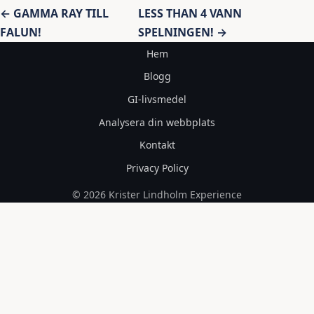
Inläggsnavigering
← GAMMA RAY TILL
LESS THAN 4 VANN
FALUN!
SPELNINGEN! →
Hem
Blogg
GI-livsmedel
Analysera din webbplats
Kontakt
Privacy Policy
© 2026 Krister Lindholm Experience