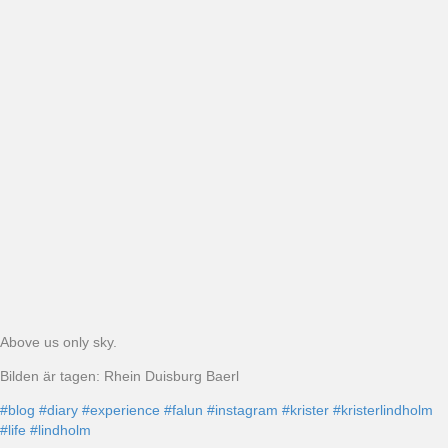
Above us only sky.
Bilden är tagen: Rhein Duisburg Baerl
#blog
#diary
#experience
#falun
#instagram
#krister
#kristerlindholm
#life
#lindholm