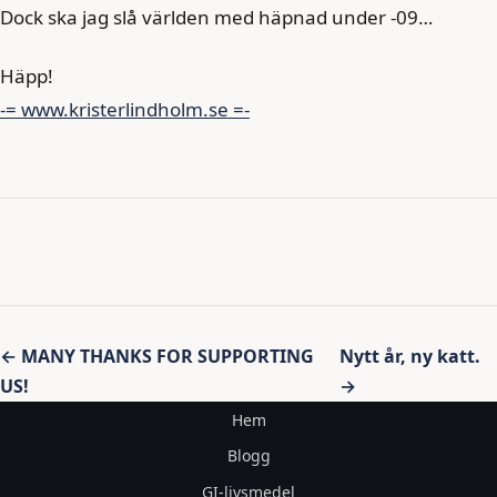
Dock ska jag slå världen med häpnad under -09…
Häpp!
-= www.kristerlindholm.se =-
Inläggsnavigering
← MANY THANKS FOR SUPPORTING
Nytt år, ny katt.
US!
→
Hem
Blogg
GI-livsmedel