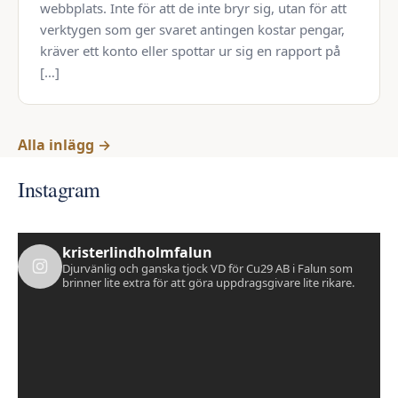
webbplats. Inte för att de inte bryr sig, utan för att
verktygen som ger svaret antingen kostar pengar,
kräver ett konto eller spottar ur sig en rapport på
[…]
Alla inlägg →
Instagram
kristerlindholmfalun
Djurvänlig och ganska tjock VD för Cu29 AB i Falun som
brinner lite extra för att göra uppdragsgivare lite rikare.