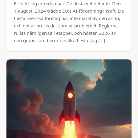
EU:s AI-lag är redan här. De flesta vet det inte. Den
1 augusti 2024 trädde EU:s AI-förordning i kraft. De
flesta svenska företag har inte märkt av den ännu,
och det är precis det som är problemet. Reglerna
rullas nämligen ut i etapper, och hösten 2026 är
den gräns som berör de allra flesta. Jag […]