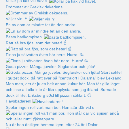
Kollar på kåk vid havet.
Drömmar av Grekisk dekadens.
Väljer vin 🍷
En av dom är mindre fet än den andra.
Bästa badkompisen.
Rätt så bra fjös, som det heter! ☝️
Finns ju sötvatten även här nere. Hurra! 🥳
Goda pizzor. Många juveler. Seglarskor och tjöta!
Havsbadaren!
Spelar ingen roll vart man bor. Hon står där vid s
Nu är hon äntligen hemma igen, efter 24 år i Dalar