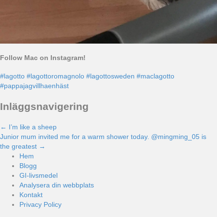
Follow Mac on Instagram!
#lagotto
#lagottoromagnolo
#lagottosweden
#maclagotto
#pappajagvillhaenhäst
Inläggsnavigering
← I’m like a sheep
Junior mum invited me for a warm shower today. @mingming_05 is
the greatest →
Hem
Blogg
GI-livsmedel
Analysera din webbplats
Kontakt
Privacy Policy