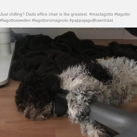
Just chilling’! Dads office chair is the greatest. #maclagotto #lagotto
#lagottosweden #lagottoromagnolo #pappajagvillhaenhäst