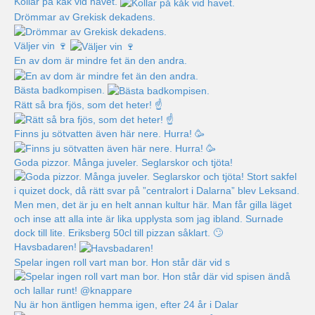
Kollar på kåk vid havet.
Drömmar av Grekisk dekadens.
Väljer vin 🍷
En av dom är mindre fet än den andra.
Bästa badkompisen.
Rätt så bra fjös, som det heter! ☝️
Finns ju sötvatten även här nere. Hurra! 🥳
Goda pizzor. Många juveler. Seglarskor och tjöta!
Havsbadaren!
Spelar ingen roll vart man bor. Hon står där vid s
Nu är hon äntligen hemma igen, efter 24 år i Dalar