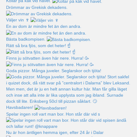
Kollar på kåk vid havet.
Drömmar av Grekisk dekadens.
Väljer vin 🍷
En av dom är mindre fet än den andra.
Bästa badkompisen.
Rätt så bra fjös, som det heter! ☝️
Finns ju sötvatten även här nere. Hurra! 🥳
Goda pizzor. Många juveler. Seglarskor och tjöta!
Havsbadaren!
Spelar ingen roll vart man bor. Hon står där vid s
Nu är hon äntligen hemma igen, efter 24 år i Dalar