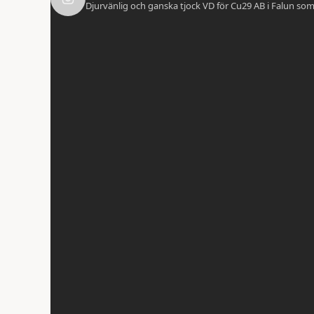
Djurvänlig och ganska tjock VD för Cu29 AB i Falun som b