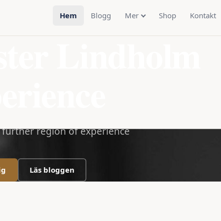
Hem
Blogg
Mer
Shop
Kontakt
ster Lindholm
erience
a further region of experience
ig
Läs bloggen