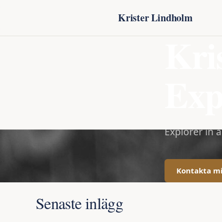
Krister Lindholm
Kri
Exp
Explorer in 
Kontakta m
Senaste inlägg